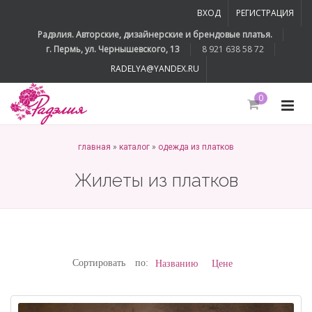
ВХОД
РЕГИСТРАЦИЯ
Радэлия. Авторские, дизайнерские и брендовые платья.
г. Пермь, ул. Чернышевского, 13
8 921 638 58 72
RADELYA@YANDEX.RU
0
главная
»
каталог
»
одежда из платков
Жилеты из платков
Сортировать по:
Названию
Цене