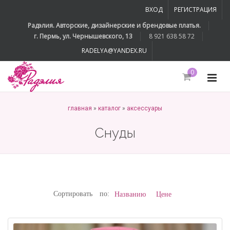
ВХОД
РЕГИСТРАЦИЯ
Радэлия. Авторские, дизайнерские и брендовые платья.
г. Пермь, ул. Чернышевского, 13
8 921 638 58 72
RADELYA@YANDEX.RU
0
главная
»
каталог
»
аксессуары
Снуды
Сортировать по:
Названию
Цене