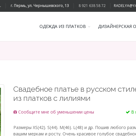
.
г. Пермь, ул. Чернышевского, 13
8 921 638 58 72
RADELYA@Y
ОДЕЖДА ИЗ ПЛАТКОВ
ДИЗАЙНЕРСКАЯ 
Свадебное платье в русском стил
из платков с лилиями
Cообщите мне об уменьшении цены
В 
Размеры XS(42). S(44). M(46). L(48) и др. Пошив любого ра
вашим меркам и росту. Очень красивое голубое свадебно