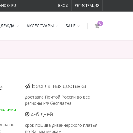
ANDEX.RU
ВХОД
РЕГИСТРАЦИЯ
0
ОДЕЖДА
АКСЕССУАРЫ
SALE
е
Бесплатная доставка
доставка Почтой России во все
регионы РФ бесплатна
наличии
4-6 дней
змера по
срок пошива дизайнерского платья
е
по Вашим меркам