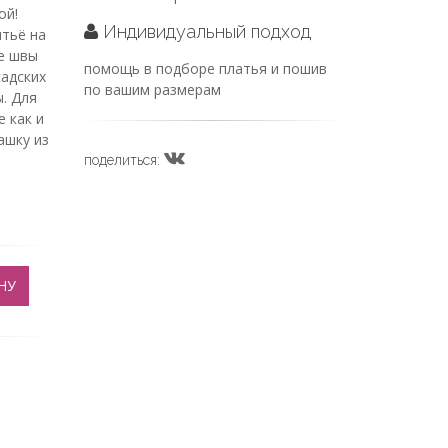
ой!
Индивидуальный подход
итьё на
се швы
помощь в подборе платья и пошив
адских
по вашим размерам
. Для
 как и
ашку из
поделиться:
НУ