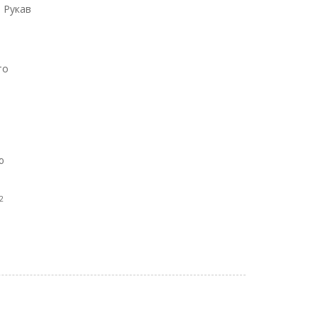
 Рукав
то
ю
2