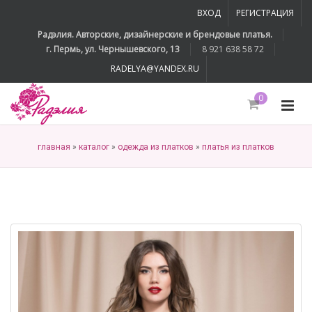
ВХОД
РЕГИСТРАЦИЯ
Радэлия. Авторские, дизайнерские и брендовые платья.
г. Пермь, ул. Чернышевского, 13
8 921 638 58 72
RADELYA@YANDEX.RU
0
главная
»
каталог
»
одежда из платков
»
платья из платков