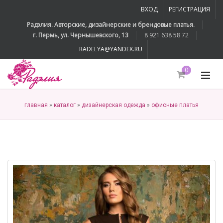
ВХОД
РЕГИСТРАЦИЯ
Радэлия. Авторские, дизайнерские и брендовые платья.
г. Пермь, ул. Чернышевского, 13
8 921 638 58 72
RADELYA@YANDEX.RU
0
главная
»
каталог
»
дизайнерская одежда
»
офисные платья